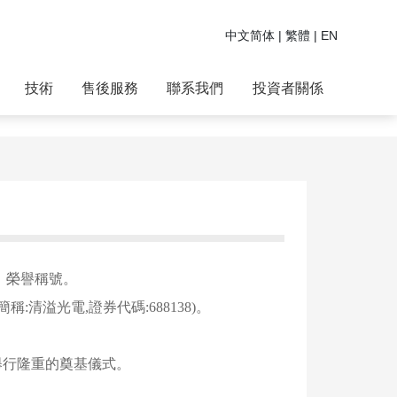
中文简体
|
繁體
|
E
N
技術
售後服務
聯系我們
投資者關係
業」榮譽稱號。
:清溢光電,證券代碼:688138)。
。
目舉行隆重的奠基儀式。