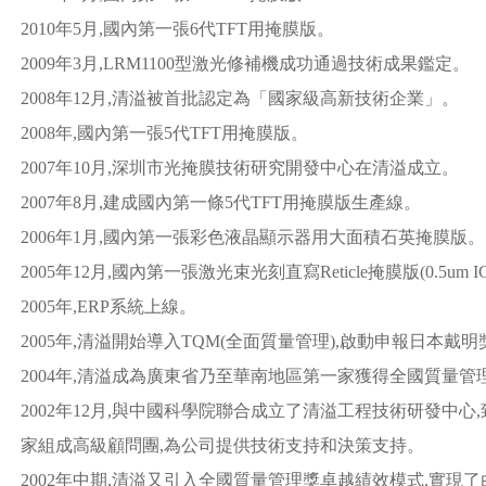
2010年5月,國內第一張6代TFT用掩膜版。
2009年3月,LRM1100型激光修補機成功通過技術成果鑑定。
2008年12月,清溢被首批認定為「國家級高新技術企業」。
2008年,國內第一張5代TFT用掩膜版。
2007年10月,深圳市光掩膜技術研究開發中心在清溢成立。
2007年8月,建成國內第一條5代TFT用掩膜版生產線。
2006年1月,國內第一張彩色液晶顯示器用大面積石英掩膜版。
2005年12月,國內第一張激光束光刻直寫Reticle掩膜版(0.5um 
2005年,ERP系統上線。
2005年,清溢開始導入TQM(全面質量管理),啟動申報日本戴
2004年,清溢成為廣東省乃至華南地區第一家獲得全國質量管
2002年12月,與中國科學院聯合成立了清溢工程技術研發中
家組成高級顧問團,為公司提供技術支持和決策支持。
2002年中期,清溢又引入全國質量管理獎卓越績效模式,實