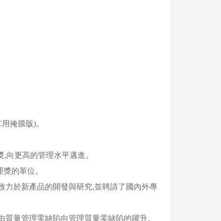
IC用掩膜版)。
明獎,向更高的管理水平邁進。
理獎的單位。
心,致力於新產品的開發與研究,並聘請了國內外專
現了由質量管理零缺陷向管理質量零缺陷的躍升。